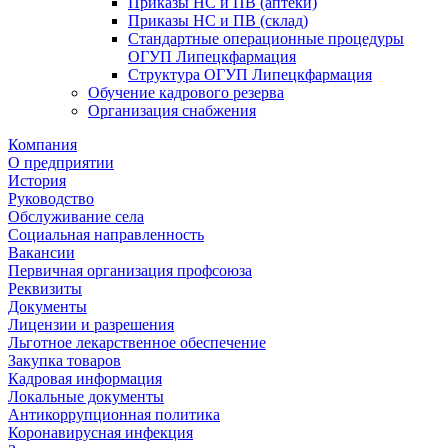
Приказы НС и ПВ (аптеки)
Приказы НС и ПВ (склад)
Стандартные операционные процедуры
ОГУП Липецкфармация
Структура ОГУП Липецкфармация
Обучение кадрового резерва
Организация снабжения
Компания
О предприятии
История
Руководство
Обслуживание села
Социальная направленность
Вакансии
Первичная организация профсоюза
Реквизиты
Документы
Лицензии и разрешения
Льготное лекарственное обеспечение
Закупка товаров
Кадровая информация
Локальные документы
Антикоррупционная политика
Коронавирусная инфекция