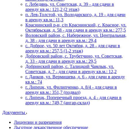
г. Лебедянь, ул. Советская, д. 39 - для сдачи в
аренду кв.м.: 121,2 (2 этаж)
п. Лев-Толстой, ул. Володарского, д. 19 - для сдачи
в аренду кв.м.: 11,3
Краснинский р-н, с/п Краснинский, с. Красное, ул.
Октябрьская, д. 58 - для сдачи в аренду кв.м.: 277,5
Воловский район, с. Набережное, ул. Центральная,
д. 38 - для сдачи в аренду кв.м.: 29,4
с. Доброе, ул. 50 лет Октября, д. 28 - для сдачи в
аренду кв.м.: 257,5 (1-2 этаж)
Добровский район, с. Трубетчино, ул. Советская,
д. 33 - для сдачи в аренду кв.м.: 29,5
Добринский район, с. Талицкий Чамлык, ул.
Советская, д. 7 - для сдачи в аренду кв.м.: 12,2
г. Данков, ул. Вермишева, д. 6 - для сдачи в аренду
кв.м.: 74
г. Липецк, ул. Филипченко, д. 8/4 - для сдачи в
аренду кв.м.: 351,7 (подвал)
г. Липецк, Поперечный проезд, д. 4 - для сдачи в
аренду кв.м.: 749,7 (ангар-склад)
Документы
Лицензии и разрешения
Льготное лекарственное обеспечение