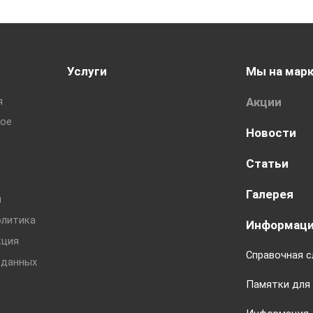
Услуги
Мы на мар
я
Акции
ное
Новости
Статьи
Галерея
ы
олитика
Информац
кция
Справочная 
 данных
Памятки для 