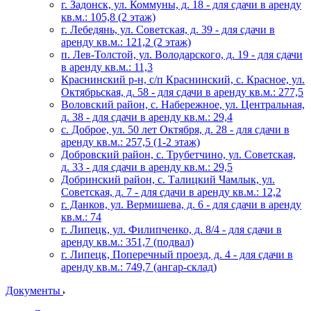
г. Задонск, ул. Коммуны, д. 18 - для сдачи в аренду
кв.м.: 105,8 (2 этаж)
г. Лебедянь, ул. Советская, д. 39 - для сдачи в
аренду кв.м.: 121,2 (2 этаж)
п. Лев-Толстой, ул. Володарского, д. 19 - для сдачи
в аренду кв.м.: 11,3
Краснинский р-н, с/п Краснинский, с. Красное, ул.
Октябрьская, д. 58 - для сдачи в аренду кв.м.: 277,5
Воловский район, с. Набережное, ул. Центральная,
д. 38 - для сдачи в аренду кв.м.: 29,4
с. Доброе, ул. 50 лет Октября, д. 28 - для сдачи в
аренду кв.м.: 257,5 (1-2 этаж)
Добровский район, с. Трубетчино, ул. Советская,
д. 33 - для сдачи в аренду кв.м.: 29,5
Добринский район, с. Талицкий Чамлык, ул.
Советская, д. 7 - для сдачи в аренду кв.м.: 12,2
г. Данков, ул. Вермишева, д. 6 - для сдачи в аренду
кв.м.: 74
г. Липецк, ул. Филипченко, д. 8/4 - для сдачи в
аренду кв.м.: 351,7 (подвал)
г. Липецк, Поперечный проезд, д. 4 - для сдачи в
аренду кв.м.: 749,7 (ангар-склад)
Документы