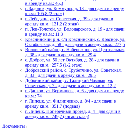
в аренду кв.м.: 46,3
г. Задонск, ул. Коммуны, д. 18 - для сдачи в аренду
кв.м.: 105,8 (2 этаж)
г. Лебедянь, ул. Советская, д. 39 - для сдачи в
аренду кв.м.: 121,2 (2 этаж)
п. Лев-Толстой, ул. Володарского, д. 19 - для сдачи
в аренду кв.м.: 11,3
Краснинский р-н, с/п Краснинский, с. Красное, ул.
Октябрьская, д. 58 - для сдачи в аренду кв.м.: 277,5
Воловский район, с. Набережное, ул. Центральная,
д. 38 - для сдачи в аренду кв.м.: 29,4
с. Доброе, ул. 50 лет Октября, д. 28 - для сдачи в
аренду кв.м.: 257,5 (1-2 этаж)
Добровский район, с. Трубетчино, ул. Советская,
д. 33 - для сдачи в аренду кв.м.: 29,5
Добринский район, с. Талицкий Чамлык, ул.
Советская, д. 7 - для сдачи в аренду кв.м.: 12,2
г. Данков, ул. Вермишева, д. 6 - для сдачи в аренду
кв.м.: 74
г. Липецк, ул. Филипченко, д. 8/4 - для сдачи в
аренду кв.м.: 351,7 (подвал)
г. Липецк, Поперечный проезд, д. 4 - для сдачи в
аренду кв.м.: 749,7 (ангар-склад)
Документы