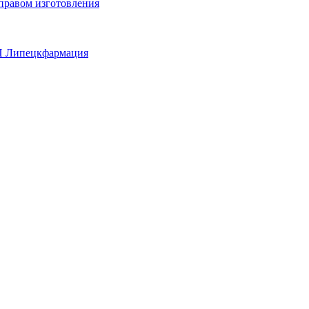
 правом изготовления
П Липецкфармация