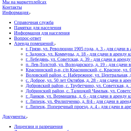
Мы на маркетплейсах
Контакты
Информация
Справочная служба
Памятки для населения
Информация для населения
Вопрос-ответ
Аренда помещений
г. Грязи, ул. Революции 1905 года, д. 3 - для сдачи в 
г. Задонск, ул. Коммуны, д. 18 - для сдачи в аренду кв
г. Лебедянь, ул. Советская, д. 39 - для сдачи в аренду
п. Лев-Толстой, ул. Володарского, д. 19 - для сдачи в
Краснинский р-н, с/п Краснинский, с. Красное, ул. Ок
Воловский район, с. Набережное, ул. Центральная, д. 
с. Доброе, ул. 50 лет Октября, д. 28 - для сдачи в аре
Добровский район, с. Трубетчино, ул. Советская, д. 3
Добринский район, с. Талицкий Чамлык, ул. Советская
г. Данков, ул. Вермишева, д. 6 - для сдачи в аренду к
г. Липецк, ул. Филипченко, д. 8/4 - для сдачи в аренд
г. Липецк, Поперечный проезд, д. 4 - для сдачи в аре
Документы
Лицензии и разрешения