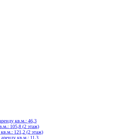
аренду кв.м.: 46,3
.м.: 105,8 (2 этаж)
 кв.м.: 121,2 (2 этаж)
 аренду кв.м.: 11,3