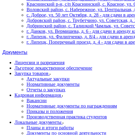
Краснинский р-н, с/п Краснинский, с. Красное, ул. Ок
Воловский район, с. Набережное, ул. Центральная, д. 
с. Доброе, ул. 50 лет Октября, д. 28 - для сдачи в аре
Добровский район, с. Трубетчино, ул. Советская, д. 3
Добринский район, с. Талицкий Чамлык, ул. Советская
г. Данков, ул. Вермишева, д. 6 - для сдачи в аренду к
г. Липецк, ул. Филипченко, д. 8/4 - для сдачи в аренд
г. Липецк, Поперечный проезд, д. 4 - для сдачи в аре
Документы
Лицензии и разрешения
Льготное лекарственное обеспечение
Закупка товаров
Актуальные закупки
Нормативные документы
Отчеты о закупках
Кадровая информация
Вакансии
Нормативные документы по награждениям
Приказы и положения
Производственная практика студентов
Локальные документы
Планы и итоги работы
Документы по основной деятельности