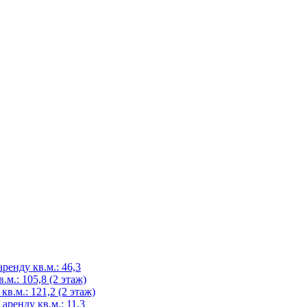
аренду кв.м.: 46,3
.м.: 105,8 (2 этаж)
 кв.м.: 121,2 (2 этаж)
 аренду кв.м.: 11,3