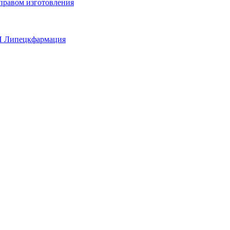
 правом изготовления
П Липецкфармация