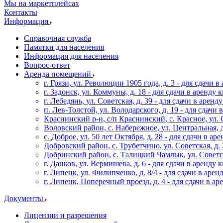
Мы на маркетплейсах
Контакты
Информация
Справочная служба
Памятки для населения
Информация для населения
Вопрос-ответ
Аренда помещений
г. Грязи, ул. Революции 1905 года, д. 3 - для сдачи в 
г. Задонск, ул. Коммуны, д. 18 - для сдачи в аренду кв
г. Лебедянь, ул. Советская, д. 39 - для сдачи в аренду
п. Лев-Толстой, ул. Володарского, д. 19 - для сдачи в
Краснинский р-н, с/п Краснинский, с. Красное, ул. Ок
Воловский район, с. Набережное, ул. Центральная, д. 
с. Доброе, ул. 50 лет Октября, д. 28 - для сдачи в аре
Добровский район, с. Трубетчино, ул. Советская, д. 3
Добринский район, с. Талицкий Чамлык, ул. Советская
г. Данков, ул. Вермишева, д. 6 - для сдачи в аренду к
г. Липецк, ул. Филипченко, д. 8/4 - для сдачи в аренд
г. Липецк, Поперечный проезд, д. 4 - для сдачи в аре
Документы
Лицензии и разрешения