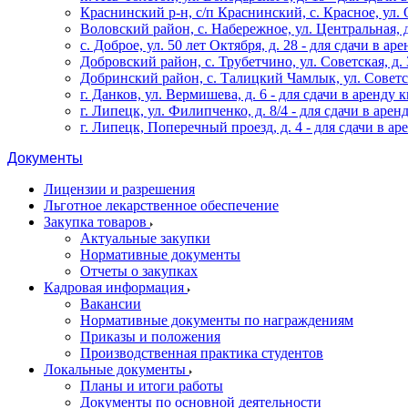
Краснинский р-н, с/п Краснинский, с. Красное, ул. Ок
Воловский район, с. Набережное, ул. Центральная, д. 
с. Доброе, ул. 50 лет Октября, д. 28 - для сдачи в аре
Добровский район, с. Трубетчино, ул. Советская, д. 3
Добринский район, с. Талицкий Чамлык, ул. Советская
г. Данков, ул. Вермишева, д. 6 - для сдачи в аренду к
г. Липецк, ул. Филипченко, д. 8/4 - для сдачи в аренд
г. Липецк, Поперечный проезд, д. 4 - для сдачи в аре
Документы
Лицензии и разрешения
Льготное лекарственное обеспечение
Закупка товаров
Актуальные закупки
Нормативные документы
Отчеты о закупках
Кадровая информация
Вакансии
Нормативные документы по награждениям
Приказы и положения
Производственная практика студентов
Локальные документы
Планы и итоги работы
Документы по основной деятельности