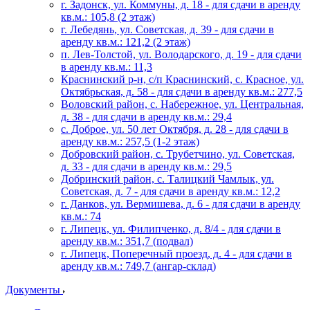
г. Задонск, ул. Коммуны, д. 18 - для сдачи в аренду
кв.м.: 105,8 (2 этаж)
г. Лебедянь, ул. Советская, д. 39 - для сдачи в
аренду кв.м.: 121,2 (2 этаж)
п. Лев-Толстой, ул. Володарского, д. 19 - для сдачи
в аренду кв.м.: 11,3
Краснинский р-н, с/п Краснинский, с. Красное, ул.
Октябрьская, д. 58 - для сдачи в аренду кв.м.: 277,5
Воловский район, с. Набережное, ул. Центральная,
д. 38 - для сдачи в аренду кв.м.: 29,4
с. Доброе, ул. 50 лет Октября, д. 28 - для сдачи в
аренду кв.м.: 257,5 (1-2 этаж)
Добровский район, с. Трубетчино, ул. Советская,
д. 33 - для сдачи в аренду кв.м.: 29,5
Добринский район, с. Талицкий Чамлык, ул.
Советская, д. 7 - для сдачи в аренду кв.м.: 12,2
г. Данков, ул. Вермишева, д. 6 - для сдачи в аренду
кв.м.: 74
г. Липецк, ул. Филипченко, д. 8/4 - для сдачи в
аренду кв.м.: 351,7 (подвал)
г. Липецк, Поперечный проезд, д. 4 - для сдачи в
аренду кв.м.: 749,7 (ангар-склад)
Документы