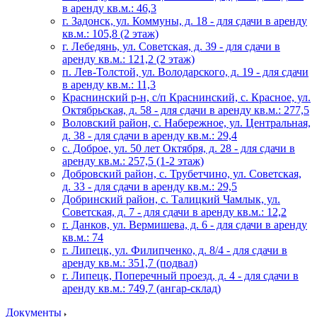
в аренду кв.м.: 46,3
г. Задонск, ул. Коммуны, д. 18 - для сдачи в аренду
кв.м.: 105,8 (2 этаж)
г. Лебедянь, ул. Советская, д. 39 - для сдачи в
аренду кв.м.: 121,2 (2 этаж)
п. Лев-Толстой, ул. Володарского, д. 19 - для сдачи
в аренду кв.м.: 11,3
Краснинский р-н, с/п Краснинский, с. Красное, ул.
Октябрьская, д. 58 - для сдачи в аренду кв.м.: 277,5
Воловский район, с. Набережное, ул. Центральная,
д. 38 - для сдачи в аренду кв.м.: 29,4
с. Доброе, ул. 50 лет Октября, д. 28 - для сдачи в
аренду кв.м.: 257,5 (1-2 этаж)
Добровский район, с. Трубетчино, ул. Советская,
д. 33 - для сдачи в аренду кв.м.: 29,5
Добринский район, с. Талицкий Чамлык, ул.
Советская, д. 7 - для сдачи в аренду кв.м.: 12,2
г. Данков, ул. Вермишева, д. 6 - для сдачи в аренду
кв.м.: 74
г. Липецк, ул. Филипченко, д. 8/4 - для сдачи в
аренду кв.м.: 351,7 (подвал)
г. Липецк, Поперечный проезд, д. 4 - для сдачи в
аренду кв.м.: 749,7 (ангар-склад)
Документы