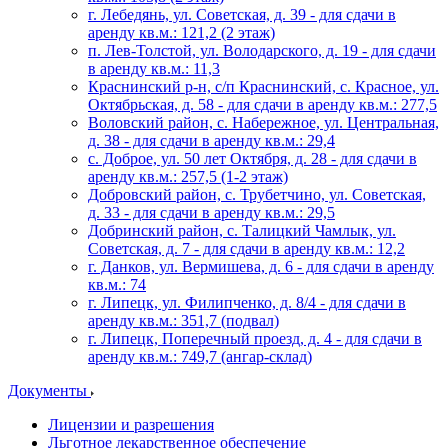
г. Лебедянь, ул. Советская, д. 39 - для сдачи в
аренду кв.м.: 121,2 (2 этаж)
п. Лев-Толстой, ул. Володарского, д. 19 - для сдачи
в аренду кв.м.: 11,3
Краснинский р-н, с/п Краснинский, с. Красное, ул.
Октябрьская, д. 58 - для сдачи в аренду кв.м.: 277,5
Воловский район, с. Набережное, ул. Центральная,
д. 38 - для сдачи в аренду кв.м.: 29,4
с. Доброе, ул. 50 лет Октября, д. 28 - для сдачи в
аренду кв.м.: 257,5 (1-2 этаж)
Добровский район, с. Трубетчино, ул. Советская,
д. 33 - для сдачи в аренду кв.м.: 29,5
Добринский район, с. Талицкий Чамлык, ул.
Советская, д. 7 - для сдачи в аренду кв.м.: 12,2
г. Данков, ул. Вермишева, д. 6 - для сдачи в аренду
кв.м.: 74
г. Липецк, ул. Филипченко, д. 8/4 - для сдачи в
аренду кв.м.: 351,7 (подвал)
г. Липецк, Поперечный проезд, д. 4 - для сдачи в
аренду кв.м.: 749,7 (ангар-склад)
Документы
Лицензии и разрешения
Льготное лекарственное обеспечение