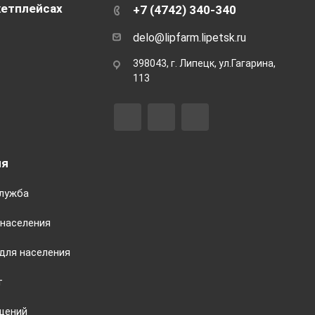
кетплейсах
+7 (4742) 340-340
delo@lipfarm.lipetsk.ru
398043, г. Липецк, ул.Гагарина,
113
ия
служба
населения
для населения
т
щений