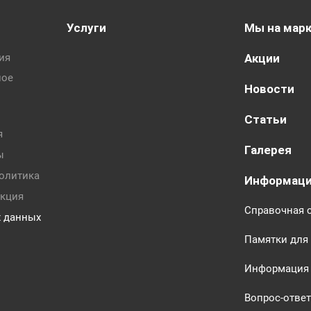
Услуги
Мы на мар
ия
Акции
ное
Новости
Статьи
я
Галерея
ы
олитика
Информац
екция
Справочная 
х данных
Памятки для
Информация 
Вопрос-ответ