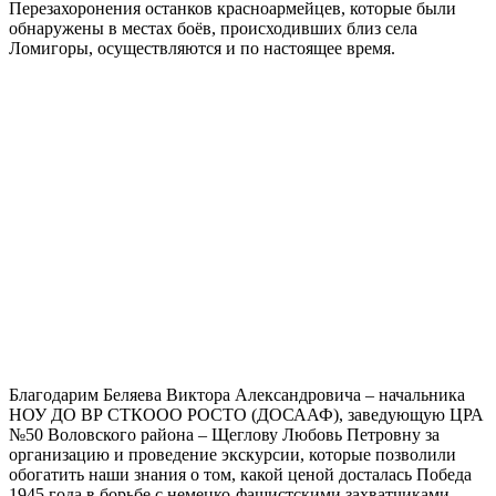
Перезахоронения останков красноармейцев, которые были
обнаружены в местах боёв, происходивших близ села
Ломигоры, осуществляются и по настоящее время.
Благодарим Беляева Виктора Александровича – начальника
НОУ ДО ВР СТКООО РОСТО (ДОСААФ), заведующую ЦРА
№50 Воловского района – Щеглову Любовь Петровну за
организацию и проведение экскурсии, которые позволили
обогатить наши знания о том, какой ценой досталась Победа
1945 года в борьбе с немецко-фашистскими захватчиками.