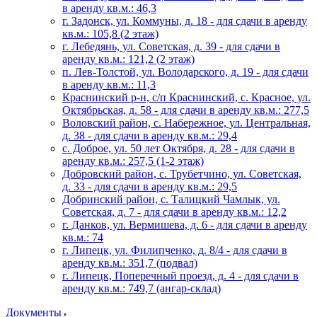
в аренду кв.м.: 46,3
г. Задонск, ул. Коммуны, д. 18 - для сдачи в аренду
кв.м.: 105,8 (2 этаж)
г. Лебедянь, ул. Советская, д. 39 - для сдачи в
аренду кв.м.: 121,2 (2 этаж)
п. Лев-Толстой, ул. Володарского, д. 19 - для сдачи
в аренду кв.м.: 11,3
Краснинский р-н, с/п Краснинский, с. Красное, ул.
Октябрьская, д. 58 - для сдачи в аренду кв.м.: 277,5
Воловский район, с. Набережное, ул. Центральная,
д. 38 - для сдачи в аренду кв.м.: 29,4
с. Доброе, ул. 50 лет Октября, д. 28 - для сдачи в
аренду кв.м.: 257,5 (1-2 этаж)
Добровский район, с. Трубетчино, ул. Советская,
д. 33 - для сдачи в аренду кв.м.: 29,5
Добринский район, с. Талицкий Чамлык, ул.
Советская, д. 7 - для сдачи в аренду кв.м.: 12,2
г. Данков, ул. Вермишева, д. 6 - для сдачи в аренду
кв.м.: 74
г. Липецк, ул. Филипченко, д. 8/4 - для сдачи в
аренду кв.м.: 351,7 (подвал)
г. Липецк, Поперечный проезд, д. 4 - для сдачи в
аренду кв.м.: 749,7 (ангар-склад)
Документы