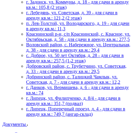
г. Задонск, ул. Коммуны, д. 18 - для сдачи в аренду
кв.м.: 105,8 (2 этаж)
г. Лебедянь, ул. Советская, д. 39 - для сдачи в
аренду кв.м.: 121,2 (2 этаж)
п. Лев-Толстой, ул. Володарского, д. 19 - для сдачи
в аренду кв.м.: 11,3
Краснинский р-н, с/п Краснинский, с. Красное, ул.
Октябрьская, д. 58 - для сдачи в аренду кв.м.: 277,5
Воловский район, с. Набережное, ул. Центральная,
д. 38 - для сдачи в аренду кв.м.: 29,4
с. Доброе, ул. 50 лет Октября, д. 28 - для сдачи в
аренду кв.м.: 257,5 (1-2 этаж)
Добровский район, с. Трубетчино, ул. Советская,
д. 33 - для сдачи в аренду кв.м.: 29,5
Добринский район, с. Талицкий Чамлык, ул.
Советская, д. 7 - для сдачи в аренду кв.м.: 12,2
г. Данков, ул. Вермишева, д. 6 - для сдачи в аренду
кв.м.: 74
г. Липецк, ул. Филипченко, д. 8/4 - для сдачи в
аренду кв.м.: 351,7 (подвал)
г. Липецк, Поперечный проезд, д. 4 - для сдачи в
аренду кв.м.: 749,7 (ангар-склад)
Документы