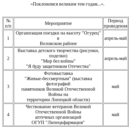
«Поклонимся великим тем годам...».
№
Период
Мероприятие
п/п
проведения
Организация поездки на высоту "Огурец"
1
в
апрель-май
Воловском районе
Выставка детского творчества (рисунки,
поделки)
2
апрель-май
"Мир без войны"
"Я буду защитником Отечества"
Фотовыставка
"Живые-бессмертным" (выставка
фотографий
3
май
памятников Великой Отечественной
Войны на
территории Липецкой области)
Чествование ветеранов Великой
Отечественной Войны
4
май
аптечных организаций
ОГУП "Липецкфармация"